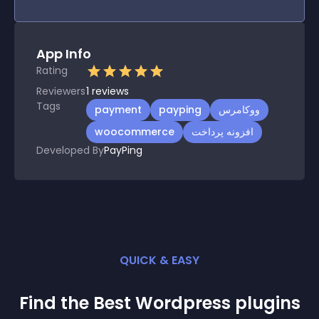
App Info
Rating
Reviewers
1
reviews
Tags
payment
payping
ووکامرس
woocommerce
افزونه پرداخت
Developed By
PayPing
QUICK & EASY
Find the Best
Wordpress
plugin
s