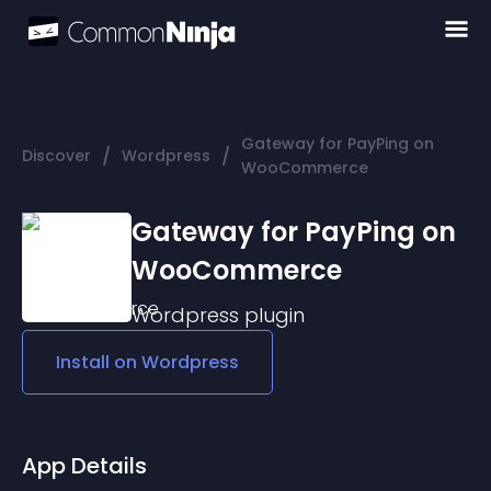
Gateway for PayPing on
/
/
Discover
Wordpress
WooCommerce
Gateway for PayPing on
WooCommerce
Wordpress
plugin
Install on
Wordpress
App Details