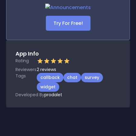
Try For Free!
App Info
Rating
Reviewers
2
reviews
Tags
callback
chat
survey
widget
Developed By
prodalet