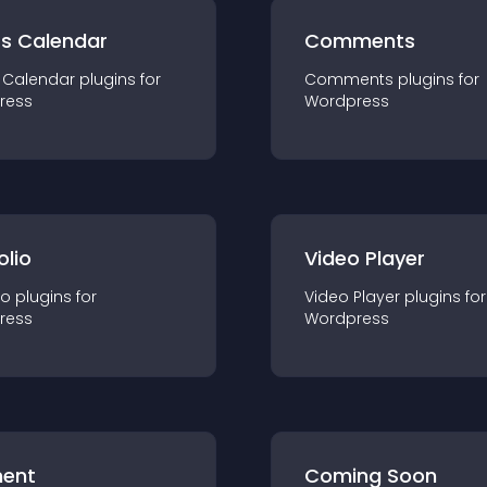
ts Calendar
Comments
 Calendar
plugin
s for
Comments
plugin
s for
ress
Wordpress
olio
Video Player
io
plugin
s for
Video Player
plugin
s for
ress
Wordpress
ent
Coming Soon