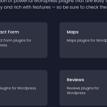
ion of powerful
Wordpress
plugin
s that are easy 
ly and rich with features — so be sure to check th
act Form
Maps
ct Form
plugin
s for
Maps
plugin
s for
Wordp
ress
r
Reviews
plugin
s for
Wordpress
Reviews
plugin
s for
Wordpress