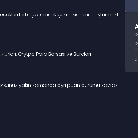
ilecekleri birkaç otomatik çekim sistemi oluşturmaktır. 
A
R
R
T
urları, Crytpo Para Borsası ve Burçları 
D
iyorsunuz yakın zamanda ayrı puan durumu sayfası 