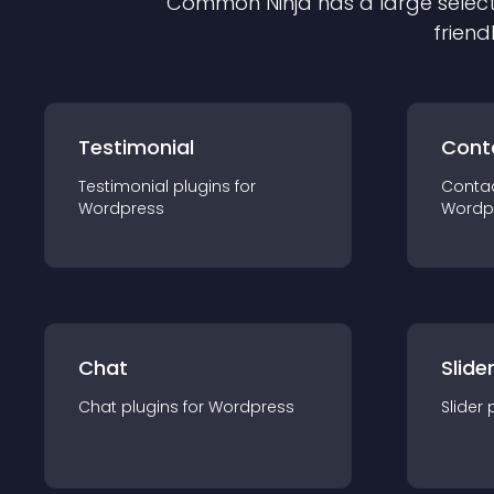
Common Ninja has a large select
friend
Testimonial
Cont
Testimonial
plugin
s for
Conta
Wordpress
Wordp
Chat
Slide
Chat
plugin
s for
Wordpress
Slider