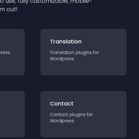
to use, fully customizable, mobile-
em out!
Translation
ress
Translation
plugin
s for
Wordpress
Contact
Contact
plugin
s for
Wordpress