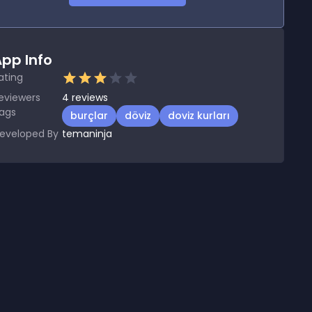
pp Info
ating
eviewers
4
reviews
ags
burçlar
döviz
doviz kurları
eveloped By
temaninja