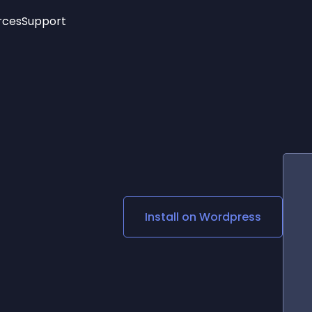
rces
Support
Trending
New!
More
See All Widgets
Opening Hours
Image Slider
See Platforms
Countdown Bar
Info List
Image Hover Effects
Timeline
Age Verification
3D
Cards
Social Media Links
Install on
Wordpress
Lottie Player