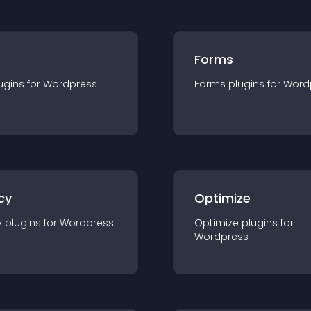
Forms
ugin
s for
Wordpress
Forms
plugin
s for
Word
cy
Optimize
y
plugin
s for
Wordpress
Optimize
plugin
s for
Wordpress