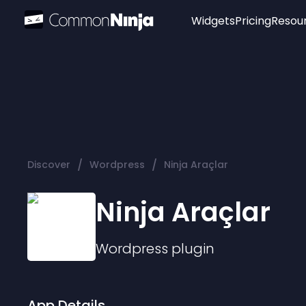
Widgets
Pricing
Resou
Popular
Image Hotspot
Telegram Chat
WhatsApp Chat
Audio Player
/
/
Discover
Wordpress
Ninja Araçlar
Logo
Slider
Ninja Araçlar
Wordpress
plugin
App Details