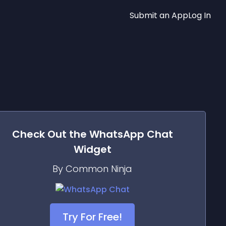
Submit an App
Log In
Check Out the
WhatsApp Chat
Widget
By Common Ninja
Try For Free!