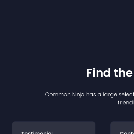
Find the
Common Ninja has a large select
friend
Testimonial
Cont