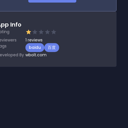
pp Info
ating
eviewers
1
reviews
ags
baidu
百度
eveloped By
wbolt.com