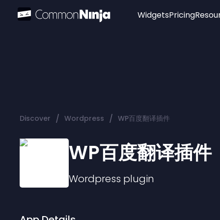
Widgets
Pricing
Resou
Popular
Image Hotspot
Telegram Chat
WhatsApp Chat
Audio Player
/
/
Discover
Wordpress
WP百度翻译插件
Logo
Slider
WP百度翻译插件
Wordpress
plugin
App Details