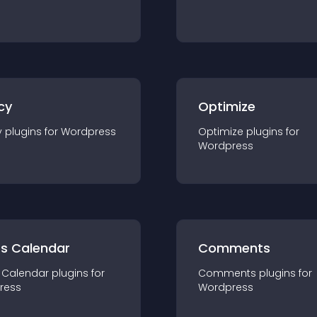
cy
Optimize
y
plugin
s for
Wordpress
Optimize
plugin
s for
Wordpress
ts Calendar
Comments
 Calendar
plugin
s for
Comments
plugin
s for
ress
Wordpress