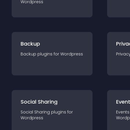
Wordpress
Backup
Priva
Backup
plugin
s for
Wordpress
Privac
Social Sharing
Even
Social Sharing
plugin
s for
Events
Wordpress
Wordp