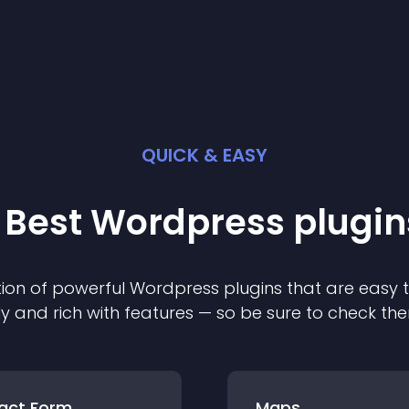
QUICK & EASY
 Best
Wordpress
plugin
ion of powerful
Wordpress
plugin
s that are easy 
ly and rich with features — so be sure to check th
act Form
Maps