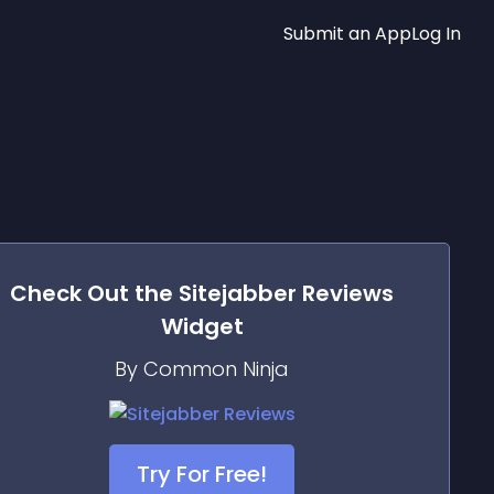
Submit an App
Log In
Check Out the
Sitejabber Reviews
Widget
By Common Ninja
Try For Free!