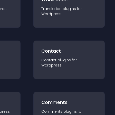
ress
Translation
plugin
s for
Wordpress
Contact
Contact
plugin
s for
Wordpress
Comments
press
Comments
plugin
s for