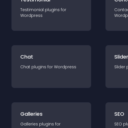
Testimonial
plugin
s for
Conta
Wordpress
Wordp
Chat
Slide
Chat
plugin
s for
Wordpress
Slider
Galleries
SEO
Galleries
plugin
s for
SEO
pl