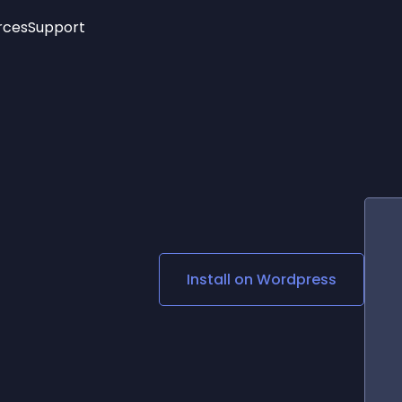
rces
Support
Trending
New!
More
See All Widgets
Opening Hours
Image Slider
See Platforms
Countdown Bar
Info List
Image Hover Effects
Timeline
Age Verification
3D
Cards
Social Media Links
Install on
Wordpress
Lottie Player