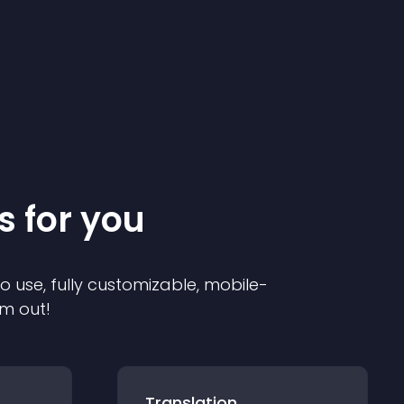
s for you
to use, fully customizable, mobile-
em out!
Translation