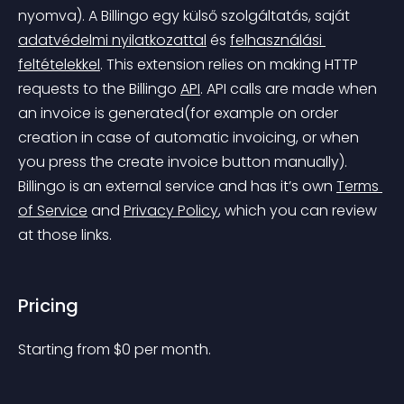
nyomva).
 A Billingo egy külső szolgáltatás, saját 
adatvédelmi nyilatkozattal
 és 
felhasználási 
feltételekkel
.
 This extension relies on making HTTP 
requests to the Billingo 
API
. API calls are made when 
an invoice is generated(for example on order 
creation in case of automatic invoicing, or when 
you press the create invoice button manually).
Billingo is an external service and has it’s own 
Terms 
of Service
 and 
Privacy Policy
, which you can review 
at those links.
Pricing
Starting from 
$
0
per month.