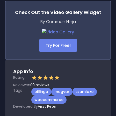
Check Out the
Video Gallery
Widget
By Common Ninja
Try For Free!
App Info
Rating
Reviewers
19
reviews
Tags
billingo
magyar
szamlazo
woocommerce
Developed By
Viszt Péter