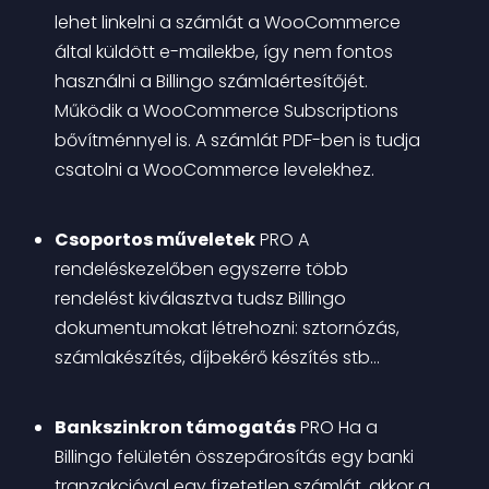
lehet linkelni a számlát a WooCommerce 
által küldött e-mailekbe, így nem fontos 
használni a Billingo számlaértesítőjét. 
Működik a WooCommerce Subscriptions 
bővítménnyel is. A számlát PDF-ben is tudja 
csatolni a WooCommerce levelekhez.
Csoportos műveletek
PRO
 A 
rendeléskezelőben egyszerre több 
rendelést kiválasztva tudsz Billingo 
dokumentumokat létrehozni: sztornózás, 
számlakészítés, díjbekérő készítés stb…
Bankszinkron támogatás
PRO
 Ha a 
Billingo felületén összepárosítás egy banki 
tranzakcióval egy fizetetlen számlát, akkor a 