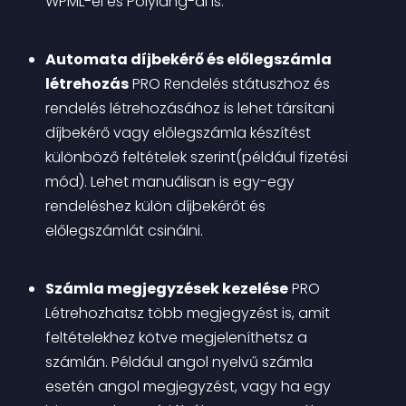
WPML-el és Polylang-al is.
Automata díjbekérő és előlegszámla 
létrehozás
PRO
 Rendelés státuszhoz és 
rendelés létrehozásához is lehet társítani 
díjbekérő vagy előlegszámla készítést 
különböző feltételek szerint(például fizetési 
mód). Lehet manuálisan is egy-egy 
rendeléshez külön díjbekérőt és 
előlegszámlát csinálni.
Számla megjegyzések kezelése
PRO
Létrehozhatsz több megjegyzést is, amit 
feltételekhez kötve megjeleníthetsz a 
számlán. Például angol nyelvű számla 
esetén angol megjegyzést, vagy ha egy 