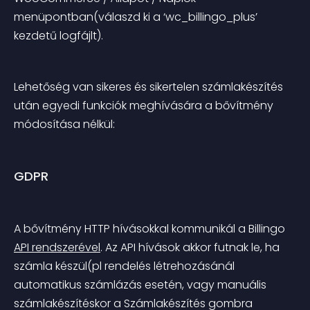
menüpontban(válaszd ki a ‘wc_billingo_plus’ 
kezdetű logfájlt).
Lehetőség van sikeres és sikertelen számlakészítés 
után egyedi funkciók meghívására a bővítmény 
módosítása nélkül:
GDPR
A bővítmény HTTP hívásokkal kommunikál a Billingo 
API rendszerével
. Az API hívások akkor futnak le, ha 
számla készül(pl rendelés létrehozásánál 
automatikus számlázás esetén, vagy manuális 
számlakészítéskor a Számlakészítés gombra 