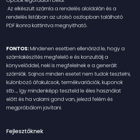
Opciók legördülőn belül.
 Az elkészült számla a rendelés aloldalán és a 
rendelés listában az utolsó oszlopban található 
PDF ikonra kattintva megnyitható.
FONTOS:
 Mindenen esetben ellenőrizd le, hogy a 
számlakészítés megfelelő e és konzultálj a 
könyvelőddel, neki is megfelelnek e a generált 
számlák. Sajnos minden esetet nem tudok tesztelni, 
különböző áfakulcsok, termékvariációk, kuponok 
stb…, így mindenképp teszteld le éles használat 
előtt és ha valami gond van, jelezd felém és 
megpróbálom javítani.
Fejlesztőknek