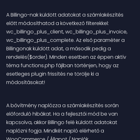
A Billingo-nak küldött adatokat a számlakészítés 
előtt módosíthatod a következő filterekkel: 
wc_billingo_plus_client, wc_billingo_plus_invoice, 
wc_billingo_plus_complete. Az első paraméter a 
Billingonak küldött adat, a második pedig a 
rendelés($order). Minden esetben az éppen aktív 
téma functions.php fájlban történjen, hogy az 
esetleges plugin frissítés ne törölje ki a 
módosításokat!
A bővítmény naplózza a számlakészítés során 
előforduló hibákat. Ha a fejlesztői mód be van 
kapcsolva, akkor Billingo felé küldött adatokat 
naplózni fogja. Mindkét napló elérhető a 
WooCommerce / Állapot / Naplók 