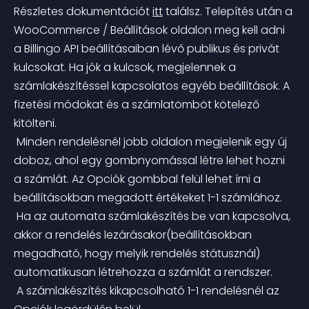
Részletes dokumentációt 
itt
 találsz.
 Telepítés után a 
WooCommerce / Beállítások oldalon meg kell adni 
a Billingo API beállításaiban lévő publikus és privát 
kulcsokat. Ha jók a kulcsok, megjelennek a 
számlakészítéssel kapcsolatos egyéb beállítások. A 
fizetési módokat és a számlatömböt kötelező 
kitölteni.
 Minden rendelésnél jobb oldalon megjelenik egy új 
doboz, ahol egy gombnyomással létre lehet hozni 
a számlát. Az Opciók gombbal felül lehet írni a 
beállításokban megadott értékeket 1-1 számlához.
 Ha az automata számlakészítés be van kapcsolva, 
akkor a rendelés lezárásakor(beállításokban 
megadható, hogy melyik rendelés státusznál) 
automatikusan létrehozza a számlát a rendszer.
 A számlakészítés kikapcsolható 1-1 rendelésnél az 