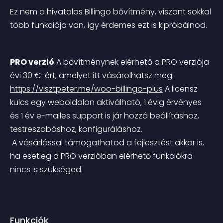
Ez nem a hivatalos Billingo bővítmény, viszont sokkal 
több funkciója van, így érdemes ezt is kipróbálnod.
PRO verzió
 A bővítménynek elérhető a PRO verziója 
évi 30 €-ért, amelyet itt vásárolhatsz meg: 
https://visztpeter.me/woo-billingo-plus
 A licensz 
kulcs egy weboldalon aktiválható, 1 évig érvényes 
és 1 év e-mailes support is jár hozzá beállításhoz, 
testreszabáshoz, konfiguráláshoz.
 A vásárlással támogathatod a fejlesztést akkor is, 
ha esetleg a PRO verzióban elérhető funkciókra 
nincs is szükséged.
Funkciók