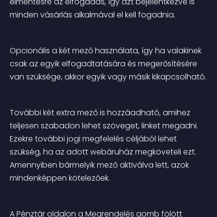
elmentésre az elfogadás, így azt bejelentkezve is 
minden vásárlás alkalmával el kell fogadnia.
Opcionális a két mező használata, így ha valakinek 
csak az egyik elfogadtatására és megerősítésére 
van szüksége, akkor egyik vagy másik kikapcsolható.
További két extra mező is hozzáadható, amihez 
teljesen szabadon lehet szöveget, linket megadni. 
Ezekre további jogi megfelelés céljából lehet 
szükség, ha az adott webáruház megköveteli ezt. 
Amennyiben bármelyik mező aktiválva lett, azok 
mindenképpen kötelezőek.
A Pénztár oldalon a Megrendelés gomb fölött 