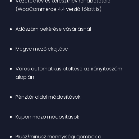
Vezetéknév és keresztnév rendbetétele 
(WooCommerce 4.4 verzió fölött is)
Adószám bekérése vásárlásnál
Megye mező elrejtése
Város automatikus kitöltése az irányítószám 
alapján
Pénztár oldal módosítások
Kupon mező módosítások
Plusz/minusz mennyiségi gombok a 