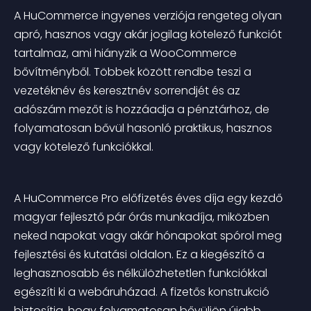
A HuCommerce ingyenes verziója rengeteg olyan 
apró, hasznos vagy akár jogilag kötelező funkciót 
tartalmaz, ami hiányzik a WooCommerce 
bővítményből. Többek között rendbe teszi a 
vezetéknév és keresztnév sorrendjét és az 
adószám mezőt is hozzáadja a pénztárhoz, de 
folyamatosan bővül hasonló praktikus, hasznos 
vagy kötelező funkciókkal.
A HuCommerce Pro előfizetés éves díja egy kezdő 
magyar fejlesztő pár órás munkadíja, miközben 
neked napokat vagy akár hónapokat spórol meg 
fejlesztési és kutatási oldalon. Ez a kiegészítő a 
leghasznosabb és nélkülözhetetlen funkciókkal 
egészíti ki a webáruházad. A fizetős konstrukció 
biztosítja, hogy folyamatosan bővüljön újabb 