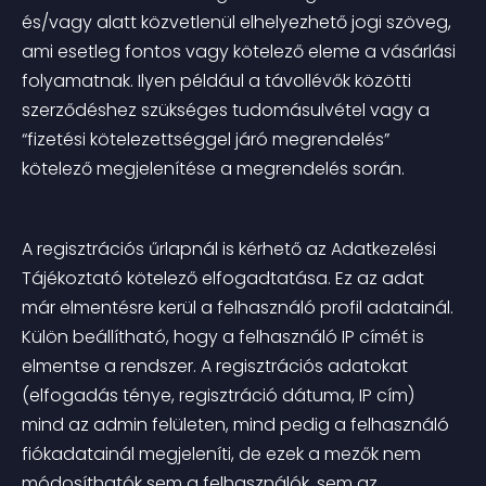
és/vagy alatt közvetlenül elhelyezhető jogi szöveg, 
ami esetleg fontos vagy kötelező eleme a vásárlási 
folyamatnak. Ilyen például a távollévők közötti 
szerződéshez szükséges tudomásulvétel vagy a 
“fizetési kötelezettséggel járó megrendelés” 
kötelező megjelenítése a megrendelés során.
A regisztrációs űrlapnál is kérhető az Adatkezelési 
Tájékoztató kötelező elfogadtatása. Ez az adat 
már elmentésre kerül a felhasználó profil adatainál. 
Külön beállítható, hogy a felhasználó IP címét is 
elmentse a rendszer. A regisztrációs adatokat 
(elfogadás ténye, regisztráció dátuma, IP cím) 
mind az admin felületen, mind pedig a felhasználó 
fiókadatainál megjeleníti, de ezek a mezők nem 
módosíthatók sem a felhasználók, sem az 