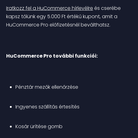
Iratkozz fel a HuCommerce hírlevélre
 és cserébe 
kapsz tőlünk egy 5.000 Ft értékű kupont, amit a 
HuCommerce Pro előfizetésnél beválthatsz.
HuCommerce Pro további funkciói:
Pénztár mezők ellenőrzése
Ingyenes szállítás értesítés
Kosár ürítése gomb