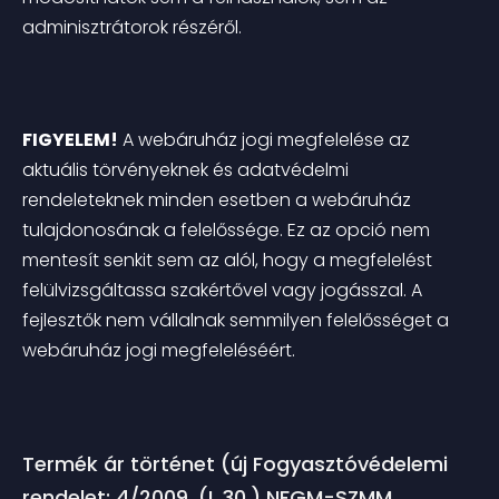
adminisztrátorok részéről.
FIGYELEM!
 A webáruház jogi megfelelése az 
aktuális törvényeknek és adatvédelmi 
rendeleteknek minden esetben a webáruház 
tulajdonosának a felelőssége. Ez az opció nem 
mentesít senkit sem az alól, hogy a megfelelést 
felülvizsgáltassa szakértővel vagy jogásszal. A 
fejlesztők nem vállalnak semmilyen felelősséget a 
webáruház jogi megfeleléséért.
Termék ár történet (új Fogyasztóvédelemi 
rendelet: 4/2009. (I. 30.) NFGM-SZMM 