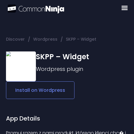
/
/
Discover
Wordpress
SKPP – Widget
SKPP – Widget
Wordpress
plugin
Install on
Wordpress
App Details
Promuj razem z nami produkt, którego klienci chc� i 