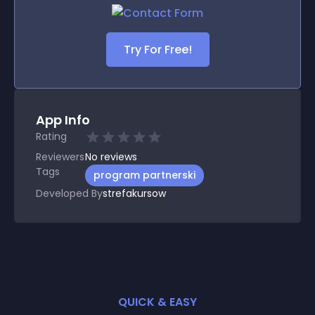
Try For Free!
App Info
Rating
Reviewers
No
reviews
Tags
program partnerski
Developed By
strefakursow
QUICK & EASY