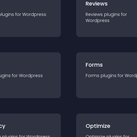
r
Reviews
plugin
s for
Wordpress
Reviews
plugin
s for
Wordpress
Forms
ugin
s for
Wordpress
Forms
plugin
s for
Word
cy
Optimize
y
plugin
s for
Wordpress
Optimize
plugin
s for