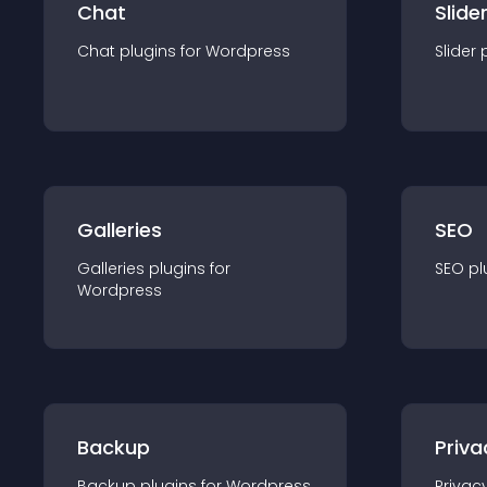
Chat
Slide
Chat
plugin
s for
Wordpress
Slider
Galleries
SEO
Galleries
plugin
s for
SEO
pl
Wordpress
Backup
Priva
Backup
plugin
s for
Wordpress
Privac