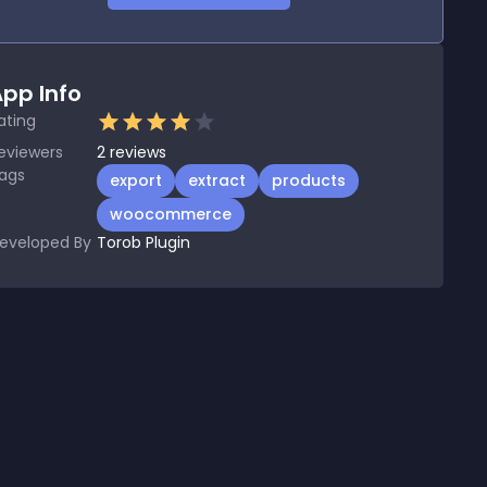
pp Info
ating
eviewers
2
reviews
ags
export
extract
products
woocommerce
eveloped By
Torob Plugin