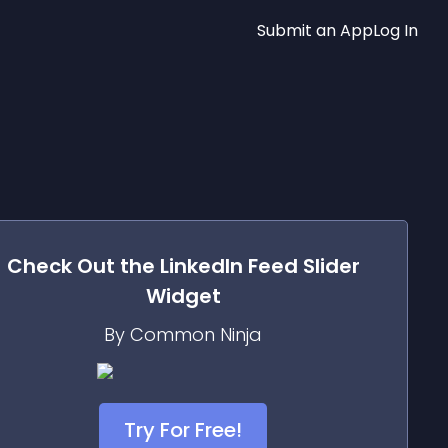
Submit an App
Log In
Check Out the
LinkedIn Feed Slider
Widget
By Common Ninja
Try For Free!