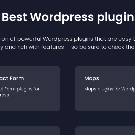
 Best
Wordpress
plugin
ion of powerful
Wordpress
plugin
s that are easy 
ly and rich with features — so be sure to check th
act Form
Maps
ct Form
plugin
s for
Maps
plugin
s for
Wordp
ress