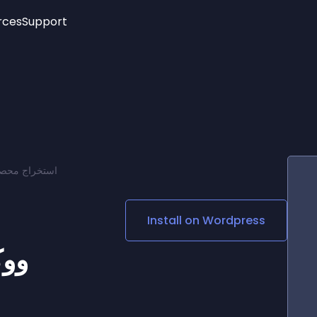
rces
Support
Trending
New!
More
See All Widgets
Opening Hours
Image Slider
See Platforms
Countdown Bar
Info List
Image Hover Effects
Timeline
Age Verification
استخراج محص
3D
Cards
Social Media Links
Install on
Wordpress
Lottie Player
و –