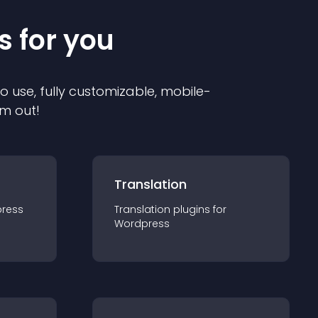
s for you
to use, fully customizable, mobile-
em out!
Translation
ress
Translation
plugin
s for
Wordpress