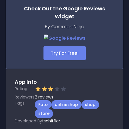
Check Out the
Google Reviews
Widget
By Common Ninja
Try For Free!
App Info
Rating
Reviewers
2
reviews
Tags
Foto
onlineshop
shop
store
Developed By
tschiffler