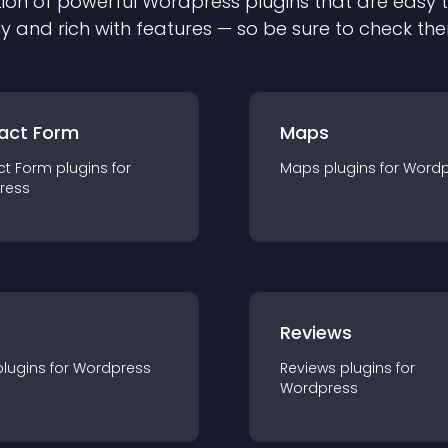
ion of powerful
Wordpress
plugin
s that are easy 
ly and rich with features — so be sure to check th
act Form
Maps
ct Form
plugin
s for
Maps
plugin
s for
Wordp
ress
r
Reviews
plugin
s for
Wordpress
Reviews
plugin
s for
Wordpress