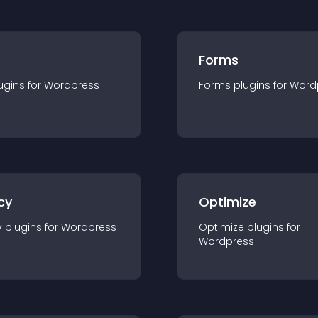
Forms
ugin
s for
Wordpress
Forms
plugin
s for
Word
cy
Optimize
y
plugin
s for
Wordpress
Optimize
plugin
s for
Wordpress