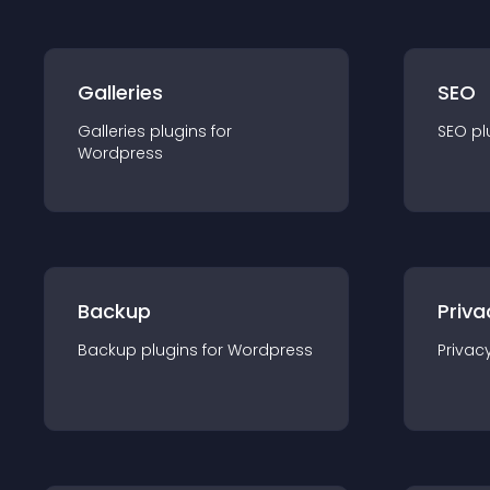
Galleries
SEO
Galleries
plugin
s for
SEO
pl
Wordpress
Backup
Priva
Backup
plugin
s for
Wordpress
Privac