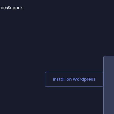
rces
Support
Trending
New!
More
See All Widgets
Opening Hours
Image Slider
See Platforms
Countdown Bar
Info List
Image Hover Effects
Timeline
Age Verification
3D
Cards
Social Media Links
Install on
Wordpress
Lottie Player