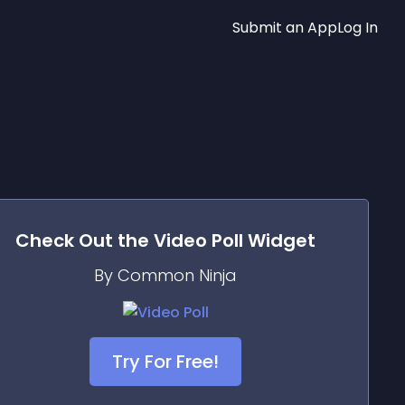
Submit an App
Log In
Check Out the
Video Poll
Widget
By Common Ninja
Try For Free!