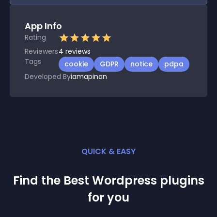
App Info
Rating
Reviewers
4
reviews
Tags
cookie
GDPR
notice
pdpa
Developed By
iamapinan
QUICK & EASY
Find the Best
Wordpress
plugin
s
for you