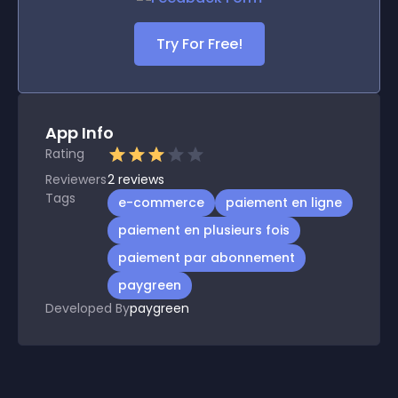
Try For Free!
App Info
Rating
Reviewers
2
reviews
Tags
e-commerce
paiement en ligne
paiement en plusieurs fois
paiement par abonnement
paygreen
Developed By
paygreen