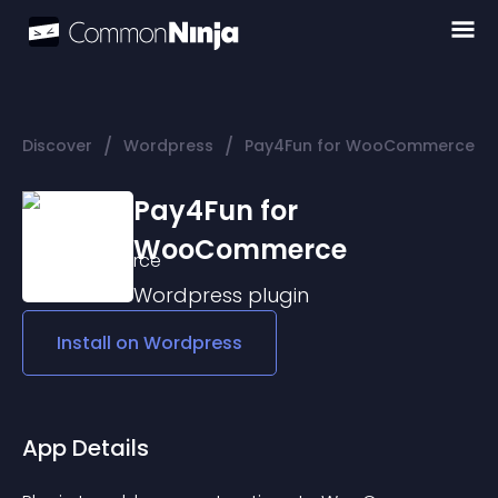
/
/
Discover
Wordpress
Pay4Fun for WooCommerce
Pay4Fun for
WooCommerce
Wordpress
plugin
Install on
Wordpress
App Details