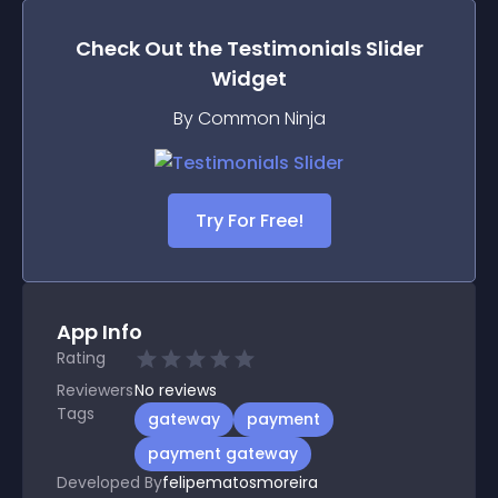
Check Out the
Testimonials Slider
Widget
By Common Ninja
Try For Free!
App Info
Rating
Reviewers
No
reviews
Tags
gateway
payment
payment gateway
Developed By
felipematosmoreira