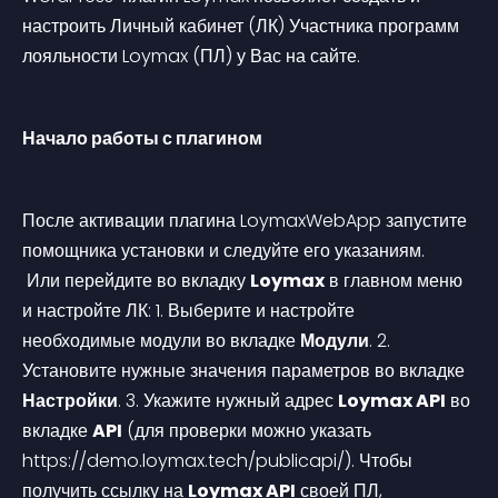
настроить Личный кабинет (ЛК) Участника программ 
лояльности Loymax (ПЛ) у Вас на сайте.
Начало работы с плагином
После активации плагина LoymaxWebApp запустите 
помощника установки и следуйте его указаниям.
 Или перейдите во вкладку 
Loymax
 в главном меню 
и настройте ЛК:
 1. Выберите и настройте 
необходимые модули во вкладке 
Модули
.
 2. 
Установите нужные значения параметров во вкладке 
Настройки
.
 3. Укажите нужный адрес 
Loymax API
 во 
вкладке 
API
 (для проверки можно указать 
https://demo.loymax.tech/publicapi/).
 Чтобы 
получить ссылку на 
Loymax API
 своей ПЛ, 