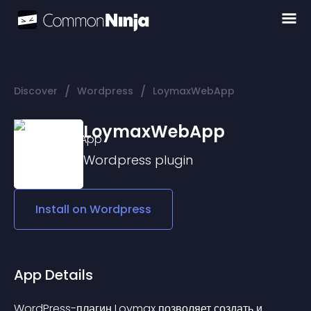
/
/
Discover
Wordpress
LoymaxWebApp
LoymaxWebApp
Wordpress
plugin
Install on
Wordpress
App Details
WordPress-плагин Loymax позволяет создать и 