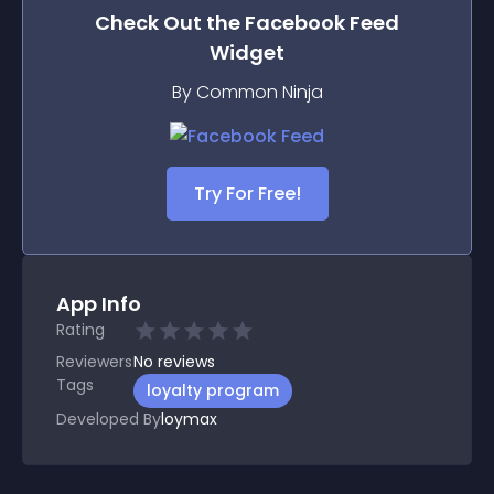
Check Out the
Facebook Feed
Widget
By Common Ninja
Try For Free!
App Info
Rating
Reviewers
No
reviews
Tags
loyalty program
Developed By
loymax