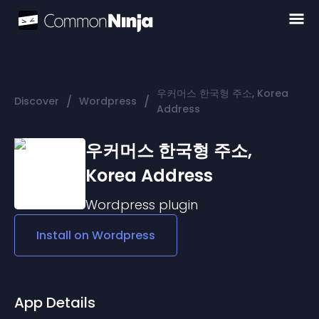
우커머스 한국형 주소, Korea
/
/
Discover
Wordpress
Address
우커머스 한국형 주소,
Korea Address
Wordpress
plugin
Install on
Wordpress
App Details