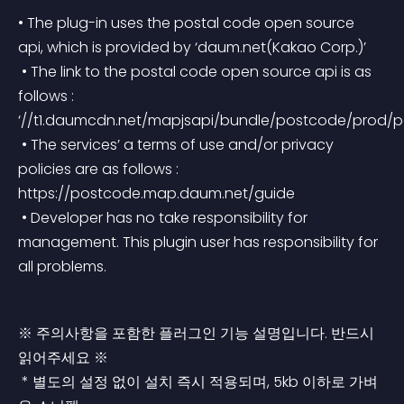
• The plug-in uses the postal code open source 
api, which is provided by ‘daum.net(Kakao Corp.)’
 • The link to the postal code open source api is as 
follows : 
‘//t1.daumcdn.net/mapjsapi/bundle/postcode/prod/po
 • The services’ a terms of use and/or privacy 
policies are as follows : 
https://postcode.map.daum.net/guide
 • Developer has no take responsibility for 
management. This plugin user has responsibility for 
all problems.
※ 주의사항을 포함한 플러그인 기능 설명입니다. 반드시 
읽어주세요 ※
 * 별도의 설정 없이 설치 즉시 적용되며, 5kb 이하로 가벼