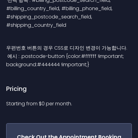
 선택 항목 : #billing_postcode_search_field, 
#billing_country_field, #billing_phone_field, 
#shipping_postcode_search_field, 
#shipping_country_field
우편번호 버튼의 경우 CSS로 디자인 변경이 가능합니다.
 예시 : .postcode-button {color:#ffffff !important; 
background:#444444 !important;}
Pricing
Starting from 
$
0
per month.
Check Out the
Appointment Booking