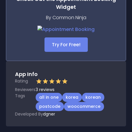
Widget
By Common Ninja
Try For Free!
App Info
Rating
Reviewers
3
reviews
Tags
all in one
korea
korean
postcode
woocommerce
Developed By
dgner