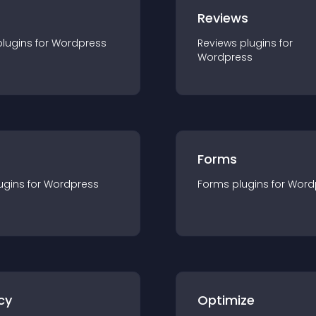
r
Reviews
plugin
s for
Wordpress
Reviews
plugin
s for
Wordpress
Forms
ugin
s for
Wordpress
Forms
plugin
s for
Word
cy
Optimize