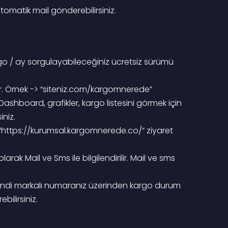
otomatik mail gönderebilirsiniz.
şur. Örnek -> “siteniz.com/kargomnerede”
niz.
bilirsiniz.