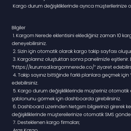
 Kargo durum değişikliklerinde ayrıca müşterilerinize 
Bilgiler
 1. Kargom Nerede eklentisini eklediğiniz zaman 10 kargo / ay sorgulayabileceğiniz ücretsiz sürümü 
deneyebilirsiniz.
 2. Sizin için otomatik olarak kargo takip sayfası olu
 3. Kargolarınız oluştuktan sonra panelimizle eşitlenir. Dashboard, grafikler, kargo listesini görmek için 
“https://kurumsal.kargomnerede.co/” ziyaret edebilirsi
 4. Takip sayınız bittiğinde farklı planlara geçmek için “https://kurumsal.kargomnerede.co/” ziyaret 
edebilirsiniz.
 5. Kargo durum değişikliklerinde müşteriniz otomatik olarak Mail ve Sms ile bilgilendirilir. Mail ve sms 
şablonunu görmek için dashboarda girebilirsiniz.
 6. Dashboard üzerinden Netgsm bilgierinizi girerek kendi markalı numaranız üzerinden kargo durum 
değişikliklerinde müştereilerinize otomatik SMS göndere
 7. Desteklenen kargo firmaları;
 Aras Kargo,