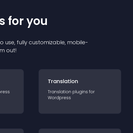
s for you
to use, fully customizable, mobile-
em out!
Translation
ress
Translation
plugin
s for
Wordpress