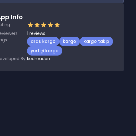
pp Info
ating
eviewers
1
reviews
ags
aras kargo
kargo
kargo takip
yurtiçi kargo
eveloped By
kodmaden