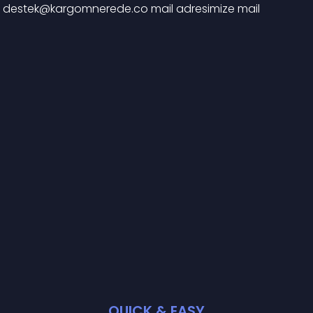
 
destek@kargomnerede.co
 mail adresimize mail 
QUICK & EASY