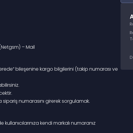
A
R
R
T
(Netgsm) – Mail
D
ede” bileşenine kargo bilgilerini (takip numarası ve 
ilirsiniz.
ektir.
a sipariş numarasını girerek sorgulamak.
de kullanıcılarınıza kendi markalı numaranız 