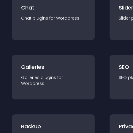
Chat
Slide
Chat
plugin
s for
Wordpress
Slider
Galleries
SEO
Galleries
plugin
s for
SEO
pl
Wordpress
Backup
Priva