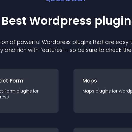
 Best
Wordpress
plugin
ion of powerful
Wordpress
plugin
s that are easy 
ly and rich with features — so be sure to check th
act Form
Maps
ct Form
plugin
s for
Maps
plugin
s for
Wordp
ress