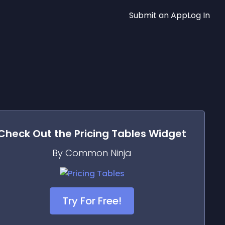
Submit an App
Log In
Check Out the
Pricing Tables
Widget
By Common Ninja
Try For Free!