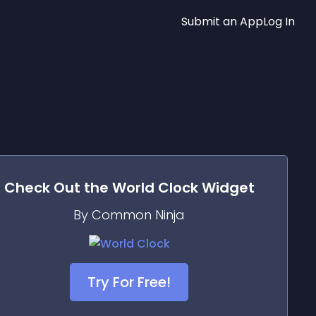
Submit an App
Log In
Check Out the
World Clock
Widget
By Common Ninja
Try For Free!