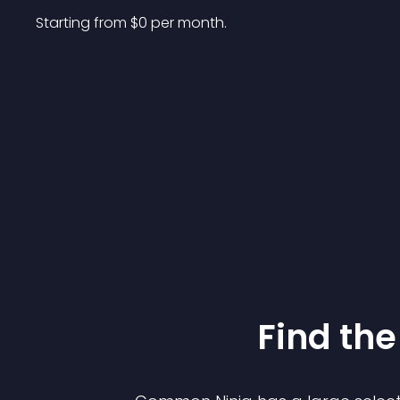
Starting from 
$
0
per month.
Find the