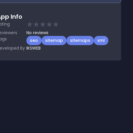
pp Info
ating
eviewers
No
reviews
ags
seo
sitemap
sitemaps
xml
eveloped By
IKSWEB