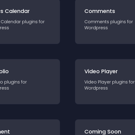
ts Calendar
Comments
 Calendar
plugin
s for
Comments
plugin
s for
ress
Wordpress
olio
Video Player
io
plugin
s for
Video Player
plugin
s for
ress
Wordpress
ent
Coming Soon