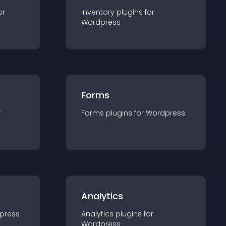
or
Inventory
plugin
s for
Wordpress
Forms
r
Forms
plugin
s for
Wordpress
Analytics
press
Analytics
plugin
s for
Wordpress