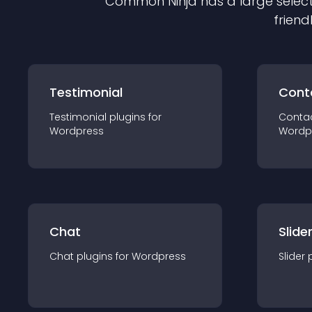
Common Ninja has a large select
friend
Testimonial
Cont
Testimonial
plugin
s for
Conta
Wordpress
Wordp
Chat
Slide
Chat
plugin
s for
Wordpress
Slider