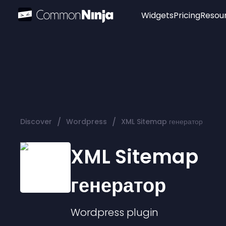
Widgets
Pricing
Resou
Popular
Image Hotspot
Telegram Chat
WhatsApp Chat
Audio Player
/
/
Discover
Wordpress
XML Sitemap генератор
Logo
Slider
XML Sitemap
генератор
Wordpress
plugin