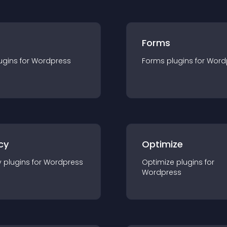
Forms
ugin
s for
Wordpress
Forms
plugin
s for
Word
cy
Optimize
y
plugin
s for
Wordpress
Optimize
plugin
s for
Wordpress