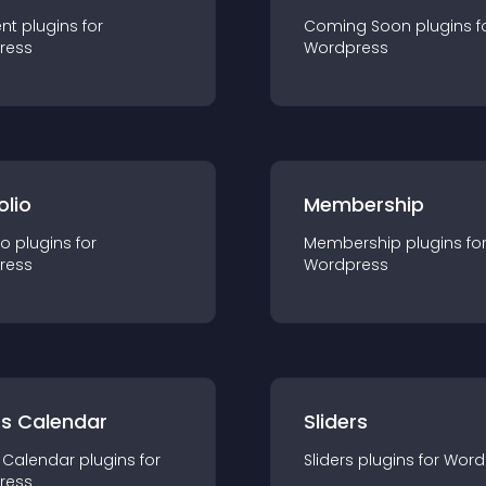
nt
plugin
s for
Coming Soon
plugin
s f
ress
Wordpress
olio
Membership
io
plugin
s for
Membership
plugin
s fo
ress
Wordpress
ts Calendar
Sliders
 Calendar
plugin
s for
Sliders
plugin
s for
Word
ress