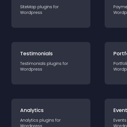
SiteMap
plugin
s for
Payme
Wordpress
Wordp
Testimonials
Portf
Testimonials
plugin
s for
Portfol
Wordpress
Wordp
Analytics
Even
Analytics
plugin
s for
Events
Wordpress
Wordp