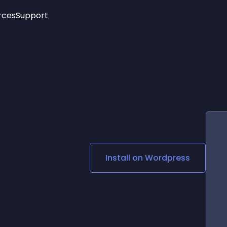
rces
Support
Trending
New!
More
See All Widgets
Opening Hours
Image Slider
See Platforms
Countdown Bar
Info List
Image Hover Effects
Timeline
Age Verification
3D
Cards
Social Media Links
Install on
Wordpress
Lottie Player