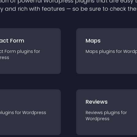
ion of powerful
Wordpress
plugin
s that are easy 
ly and rich with features — so be sure to check th
act Form
Maps
ct Form
plugin
s for
Maps
plugin
s for
Wordp
ress
r
Reviews
plugin
s for
Wordpress
Reviews
plugin
s for
Wordpress