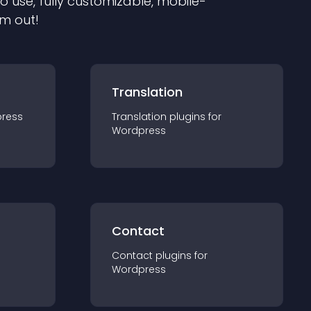
to use, fully customizable, mobile-
em out!
Translation
ress
Translation
plugin
s for
Wordpress
Contact
Contact
plugin
s for
Wordpress