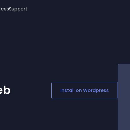
rces
Support
Trending
New!
More
See All Widgets
Opening Hours
Image Slider
See Platforms
Countdown Bar
Info List
Image Hover Effects
Timeline
Age Verification
3D
Cards
Social Media Links
eb
Install on
Wordpress
Lottie Player