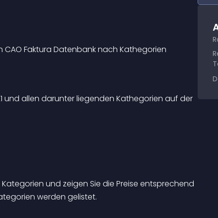
A
R
nen CAO Faktura Datenbank nach Kathegorien 
R
T
D
1 und allen darunter liegenden Kathegorien auf der 
 Kategorien und zeigen Sie die Preise entsprechend 
ategorien werden gelistet.