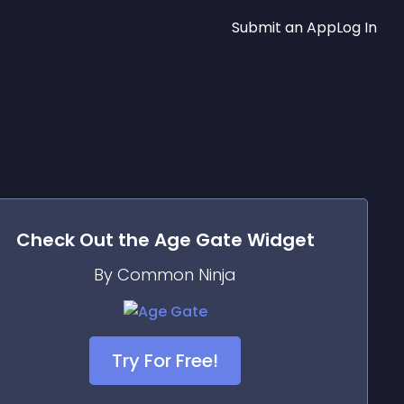
Submit an App
Log In
Check Out the
Age Gate
Widget
By Common Ninja
Try For Free!