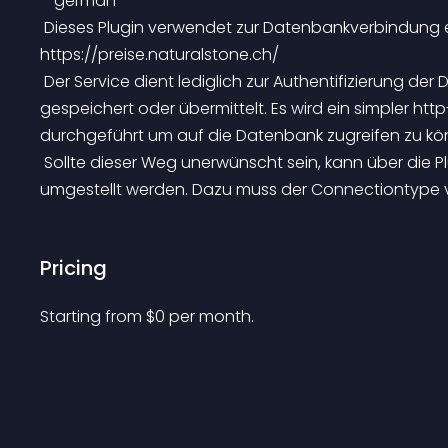
—german—
 Dieses Plugin verwendet zur Datenbankverbindung einen externen Service unter 
https://preise.naturalstone.ch/
 Der Service dient lediglich zur Authentifizierung der Datenbank. Hierbei werden keine weiteren Daten 
gespeichert oder übermittelt. Es wird ein simpler ht
durchgeführt um auf die Datenbank zugreifen zu kö
 Sollte dieser Weg unerwünscht sein, kann über die Plugin-Einstellung auch auf eigene Zugangsdaten 
umgestellt werden. Dazu muss der Connectiontype v
Pricing
Starting from 
$
0
per month.