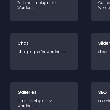
Testimonial
plugin
s for
Conta
Wordpress
Wordp
Chat
Slide
Chat
plugin
s for
Wordpress
Slider
Galleries
SEO
Galleries
plugin
s for
SEO
pl
Wordpress