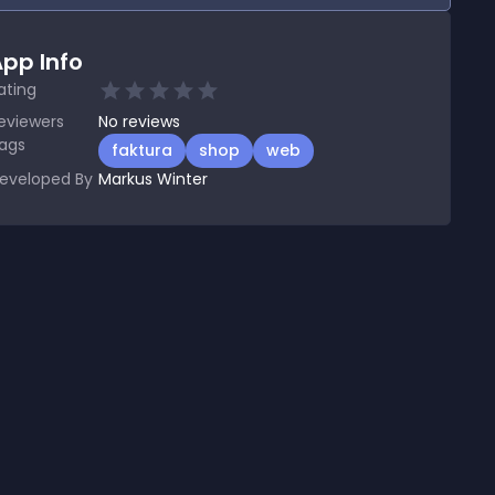
pp Info
ating
eviewers
No
reviews
ags
faktura
shop
web
eveloped By
Markus Winter