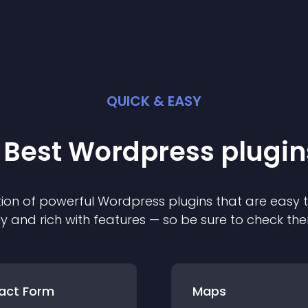
QUICK & EASY
 Best
Wordpress
plugin
ion of powerful
Wordpress
plugin
s that are easy 
ly and rich with features — so be sure to check th
act Form
Maps