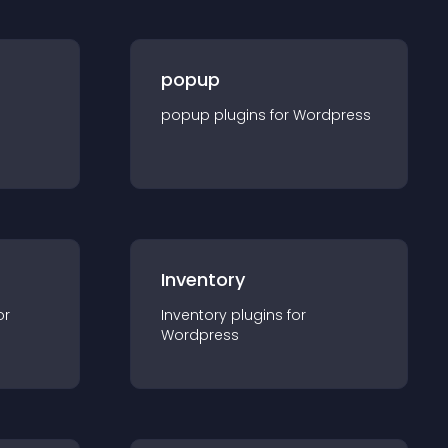
popup
popup
plugin
s for
Wordpress
Inventory
or
Inventory
plugin
s for
Wordpress