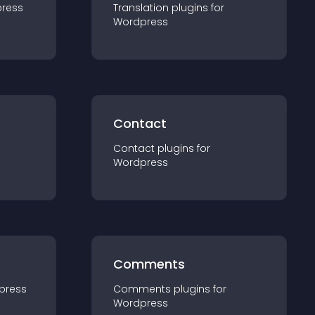
ress
Translation
plugin
s for
Wordpress
Contact
Contact
plugin
s for
Wordpress
Comments
press
Comments
plugin
s for
Wordpress