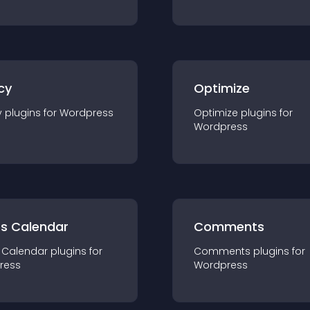
cy
Optimize
y
plugin
s for
Wordpress
Optimize
plugin
s for
Wordpress
ts Calendar
Comments
 Calendar
plugin
s for
Comments
plugin
s for
ress
Wordpress