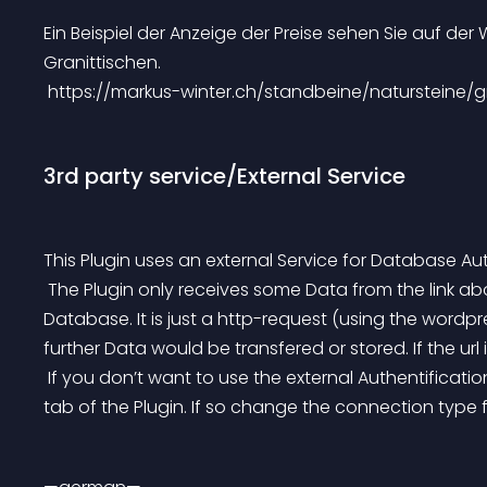
Ein Beispiel der Anzeige der Preise sehen Sie auf de
Granittischen.
 https://markus-winter.ch/standbeine/natursteine/gr
3rd party service/External Service
This Plugin uses an external Service for Database Aut
 The Plugin only receives some Data from the link above to make the Connection to the central CAO 
Database. It is just a http-request (using the wordpr
further Data would be transfered or stored. If the url i
 If you don’t want to use the external Authentification you can set your own credentials in the setting 
tab of the Plugin. If so change the connection type fr