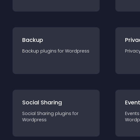
Backup
Priva
Backup
plugin
s for
Wordpress
Privac
Social Sharing
Even
Social Sharing
plugin
s for
Events
Wordpress
Wordp