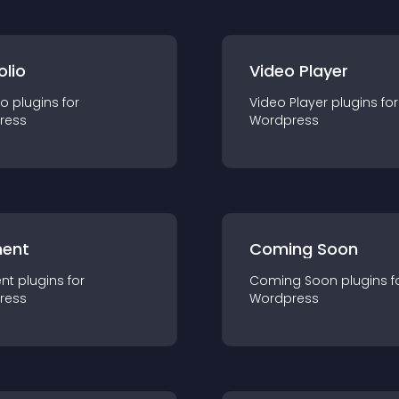
olio
Video Player
io
plugin
s for
Video Player
plugin
s for
ress
Wordpress
ent
Coming Soon
nt
plugin
s for
Coming Soon
plugin
s f
ress
Wordpress