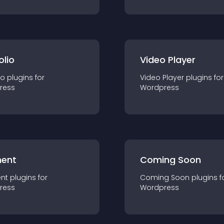
olio
Video Player
io
plugin
s for
Video Player
plugin
s for
ress
Wordpress
ent
Coming Soon
nt
plugin
s for
Coming Soon
plugin
s f
ress
Wordpress