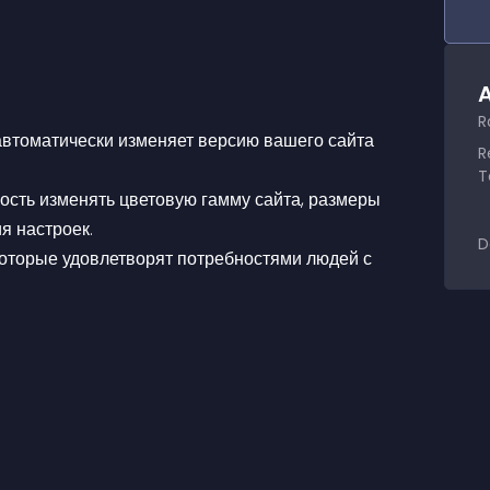
A
R
 автоматически изменяет версию вашего сайта 
R
T
я настроек.
D