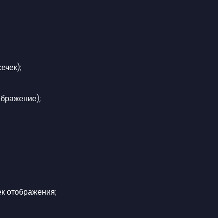
ечек);
ображение);
ек отображения;