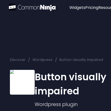
Widgets
Pricing
Resou
Popular
Image Hotspot
Telegram Chat
WhatsApp Chat
Audio Player
/
/
Discover
Wordpress
Button visually impaired
Logo
Slider
Button visually
impaired
Wordpress
plugin