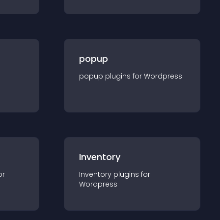
popup
popup
plugin
s for
Wordpress
Inventory
or
Inventory
plugin
s for
Wordpress