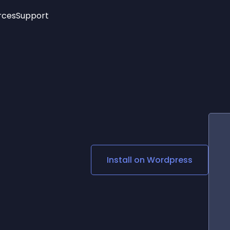
rces
Support
Trending
New!
More
See All Widgets
Opening Hours
Image Slider
See Platforms
Countdown Bar
Info List
Image Hover Effects
Timeline
Age Verification
3D
Cards
Social Media Links
Install on
Wordpress
Lottie Player