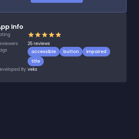
pp Info
ating
eviewers
25
reviews
ags
accessible
button
impaired
title
eveloped By
veks