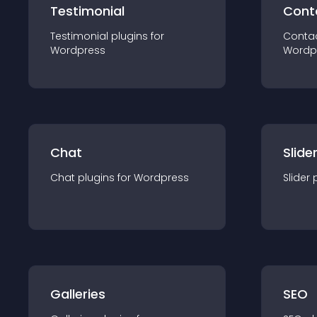
Testimonial
Cont
Testimonial
plugin
s for
Conta
Wordpress
Wordp
Chat
Slide
Chat
plugin
s for
Wordpress
Slider
Galleries
SEO