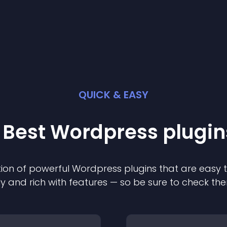
QUICK & EASY
 Best
Wordpress
plugin
ion of powerful
Wordpress
plugin
s that are easy 
ly and rich with features — so be sure to check th