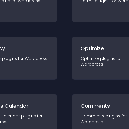
ugin
s for
Wordpress
Forms
plugin
s for
Word
cy
Optimize
y
plugin
s for
Wordpress
Optimize
plugin
s for
Wordpress
ts Calendar
Comments
 Calendar
plugin
s for
Comments
plugin
s for
ress
Wordpress