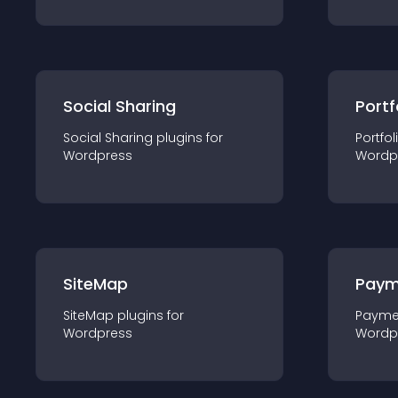
Social Sharing
Portf
Social Sharing
plugin
s for
Portfol
Wordpress
Wordp
SiteMap
Paym
SiteMap
plugin
s for
Payme
Wordpress
Wordp