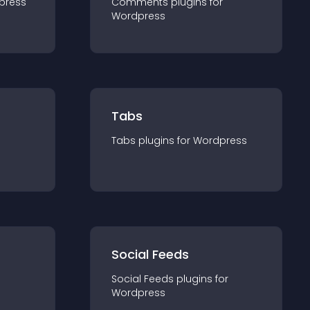
press
Comments
plugin
s for
Wordpress
Tabs
Tabs
plugin
s for
Wordpress
Social Feeds
Social Feeds
plugin
s for
Wordpress