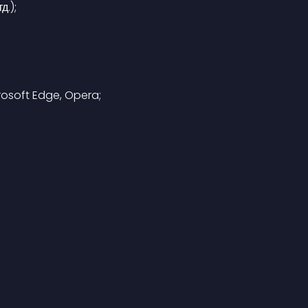
д.);
rosoft Edge, Opera;