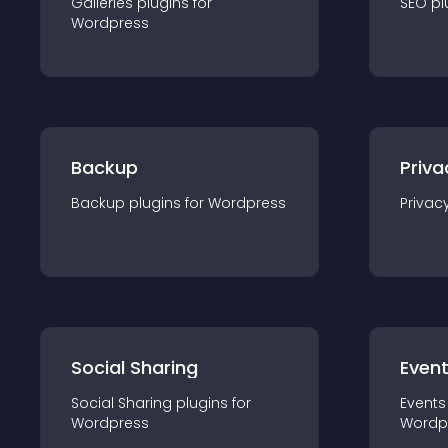
Galleries
plugin
s for
SEO
pl
Wordpress
Backup
Priva
Backup
plugin
s for
Wordpress
Privac
Social Sharing
Even
Social Sharing
plugin
s for
Events
Wordpress
Wordp