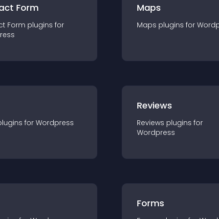
act Form
Maps
ct Form
plugin
s for
Maps
plugin
s for
Wordp
ress
r
Reviews
plugin
s for
Wordpress
Reviews
plugin
s for
Wordpress
Forms