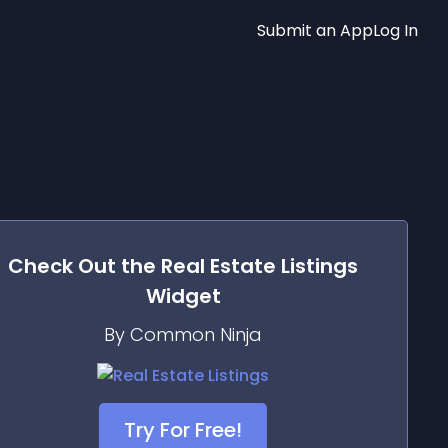
Submit an App
Log In
Check Out the
Real Estate Listings
Widget
By Common Ninja
Try For Free!