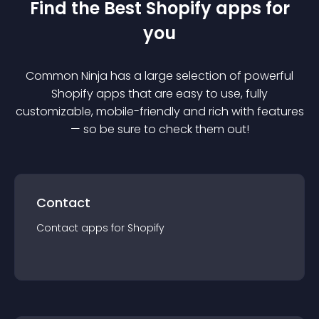
Find the Best
Shopify
app
s for
you
Common Ninja has a large selection of powerful
Shopify
app
s that are easy to use, fully
customizable, mobile-friendly and rich with features
— so be sure to check them out!
Contact
Contact
app
s for
Shopify