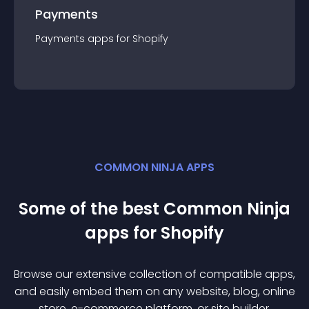
Payments
Payments
app
s for
Shopify
COMMON NINJA APPS
Some of the best Common Ninja
app
s for
Shopify
Browse our extensive collection of compatible
app
s,
and easily embed them on any website, blog, online
store, e-commerce platform, or site builder.