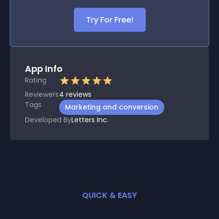
Try For Free!
App Info
Rating
Reviewers
4
reviews
Tags
Marketing and conversion
Developed By
Letters Inc.
QUICK & EASY