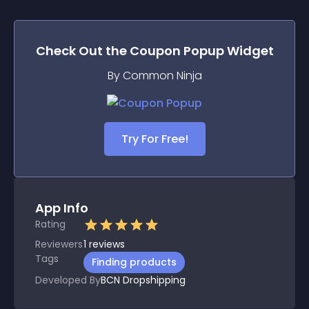
Check Out the
Coupon Popup
Widget
By Common Ninja
Try For Free!
App Info
Rating
Reviewers
1
reviews
Tags
Finding products
Developed By
BCN Dropshipping