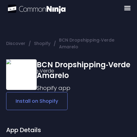
BCN Dropshipping‑Verde
/
/
Discover
Shopify
Amarelo
BCN Dropshipping‑Verde
Amarelo
Shopify
app
Install on
Shopify
App Details